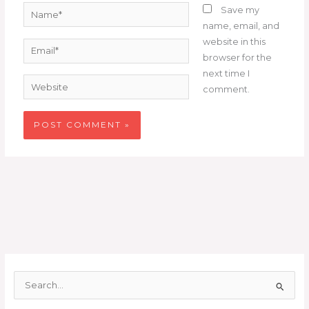
Name*
Save my
name, email, and
website in this
Email*
browser for the
next time I
Website
comment.
S
e