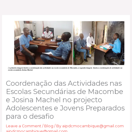
Skip
to
content
Coordenação das Actividades nas
Escolas Secundárias de Macombe
e Josina Machel no projecto
Adolescentes e Jovens Preparados
para o desafio
Leave a Comment
/
Blog
/ By
aipdcmocambique@gmail.com
aipdcmocambique@gmail.com