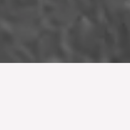
SOBRE NÓS
Somos a força transformadora impulsionando o
desenvolvimento comunitário em Moçambique
Na AIPDC, dedicamo-nos apaixonadamente a promover o
bem-estar socioeconômico, oferecendo serviços de
saúde, educação e desenvolvimento comunitário para criar
um futuro próspero e saudável em Moçambique