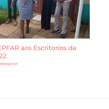
EPFAR aos Escritorios da
22
ebesjunior