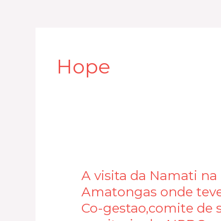
Skip
to
content
Hope
A
visita
A visita da Namati na
da
Amatongas onde teve
Namati
na
Co-gestao,comite de s
unidade