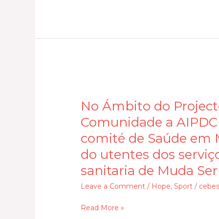
No
Ámbito
No Ámbito do Project
do
Comunidade a AIPDC
Projecto
Monitoria
comité de Saúde em Ma
Liderada
do utentes dos serviç
pela
sanitaria de Muda Se
Comunidade
a
Leave a Comment
/
Hope
,
Sport
/
cebes
AIPDC
Read More »
Capacita