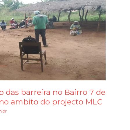
o das barreira no Bairro 7 de
no ambito do projecto MLC
nior