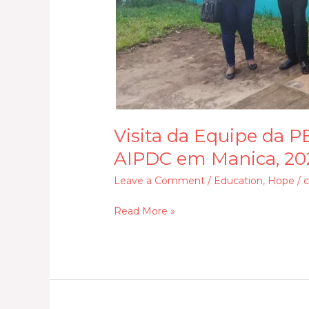
da
no
AIPDC
escritorio
em
da
Manica,
AIPDC
2022
no
ambito
de
apoio
Visita da Equipe da P
tecnico.
AIPDC em Manica, 20
Leave a Comment
/
Education
,
Hope
/
c
Read More »