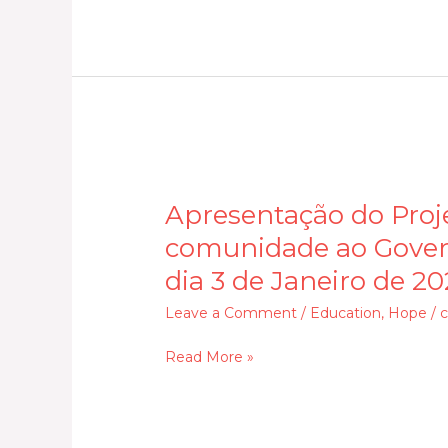
os
membros
de
comité
de
Saúde
em
Apresentação
Materia
do
Apresentação do Proj
de
Projecto
direitos
comunidade ao Govern
Monitoria
e
Liderada
dia 3 de Janeiro de 2
deveres
Pela
Leave a Comment
/
Education
,
Hope
/
c
do
comunidade
utentes
ao
Read More »
dos
Governo
serviços
Disitrital
de
de
saúde