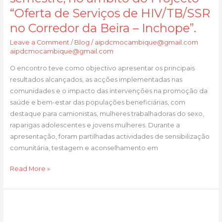
realizou
“Oferta de Serviços de HIV/TB/SSR
a
no Corredor da Beira – Inchope”.
prestação
de
Leave a Comment
/
Blog
/
aipdcmocambique@gmail.com
contas
aipdcmocambique@gmail.com
ao
O encontro teve como objectivo apresentar os principais
Governo
resultados alcançados, as acções implementadas nas
Distrital
comunidades e o impacto das intervenções na promoção da
de
saúde e bem-estar das populações beneficiárias, com
Gondola,
destaque para camionistas, mulheres trabalhadoras do sexo,
referente
raparigas adolescentes e jovens mulheres. Durante a
às
apresentação, foram partilhadas actividades de sensibilização
actividades
comunitária, testagem e aconselhamento em
desenvolvidas
durante
Read More »
o
primeiro
semestre,
No
no
dia
âmbito