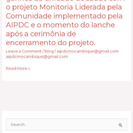
o projeto Monitoria Liderada pela
o
diretor
Comunidade implementado pela
do
AIPDC e o momento do lanche
centro
após a cerimônia de
de
saúde
encerramento do projeto.
do
Leave a Comment
/
Blog
/
aipdcmocambique@gmail.com
Muda
aipdcmocambique@gmail.com
Serração
apresentando
Read More »
os
ganhos
da
unidade
de
saúde
com
o
S
projeto