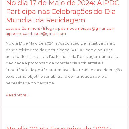
No dia 17 de Maio de 2024: AIPDC
17
do
de
Participa nas Celebrações do Dia
Projecto
Maio
Mundial da Reciclagem
“Oferta
de
de
Leave a Comment
/
Blog
/
aipdcmocambique@gmail.com
2024:
Serviços
aipdcmocambique@gmail.com
AIPDC
de
Participa
No dia 17 de Maio de 2024, a Associação de Iniciativa para o
HIV/TB/SSR
nas
desenvolvimento da Comunidade (AIPDC) participou das
no
Celebrações
actividades alusivas ao Dia Mundial da Reciclagem, uma data
Corredor
do
dedicada à promoção da consciência ambiental e à
da
Dia
importância da gestão sustentável dos resíduos. A celebração
Beira
Mundial
teve como objetivo sensibilizar a comunidade sobre a
–
da
necessidade do descarte
Inchope”.
Reciclagem
Read More »
No
dia