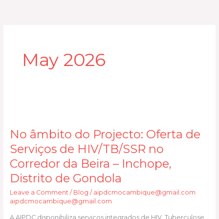
Skip
to
content
May 2026
No
âmbito
No âmbito do Projecto: Oferta de
do
Projecto:
Serviços de HIV/TB/SSR no
Oferta
Corredor da Beira – Inchope,
de
Distrito de Gondola
Serviços
de
Leave a Comment
/
Blog
/
aipdcmocambique@gmail.com
aipdcmocambique@gmail.com
HIV/TB/SSR
no
A AIPDC disponibiliza serviços integrados de HIV, Tuberculose