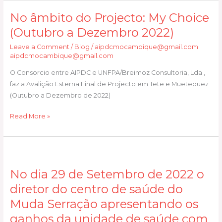
No âmbito do Projecto: My Choice
No
âmbito
(Outubro a Dezembro 2022)
do
Leave a Comment
/
Blog
/
aipdcmocambique@gmail.com
Projecto:
aipdcmocambique@gmail.com
My
O Consorcio entre AIPDC e UNFPA/Breimoz Consultoria, Lda ,
Choice
faz a Avalição Esterna Final de Projecto em Tete e Muetepuez
(Outubro
(Outubro a Dezembro de 2022)
a
Dezembro
Read More »
2022)
No
dia
No dia 29 de Setembro de 2022 o
29
de
diretor do centro de saúde do
Setembro
Muda Serração apresentando os
de
ganhos da unidade de saúde com
2022