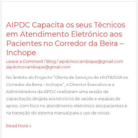
pela
AIPDC
ANAMM
Capacita
(Associação
AIPDC Capacita os seus Técnicos
os
Nacional
seus
em Atendimento Eletrónico aos
dos
Técnicos
Municípios
Pacientes no Corredor da Beira –
em
de
Inchope
Atendimento
Moçambique
Eletrónico
)
Leave a Comment
/
Blog
/
aipdcmocambique@gmail.com
aipdcmocambique@gmail.com
aos
Pacientes
No âmbito do Projecto “Oferta de Serviços de HIV/TB/SSR no
no
Corredor da Beira – Inchope”, o Director Executivo e a
Corredor
Administradora da AIPDC realizaram uma sessão de
da
capacitação dirigida aos técnicos de saúde e equipas de
Beira
apoio, com foco no atendimento eletrónico aos pacientes e
–
na transição do sistema manual para o uso de novas
Inchope
Read More »