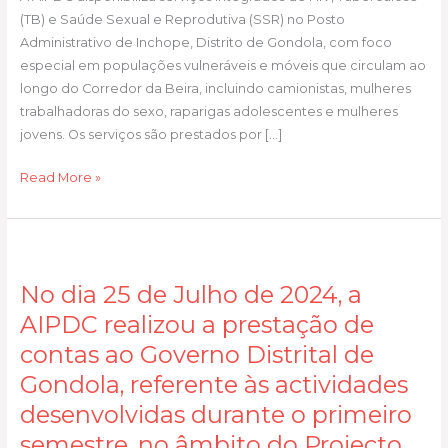
Corredor
(TB) e Saúde Sexual e Reprodutiva (SSR) no Posto
da
Administrativo de Inchope, Distrito de Gondola, com foco
Beira
especial em populações vulneráveis e móveis que circulam ao
–
longo do Corredor da Beira, incluindo camionistas, mulheres
Inchope,
trabalhadoras do sexo, raparigas adolescentes e mulheres
Distrito
jovens. Os serviços são prestados por […]
de
Gondola
Read More »
No
dia
No dia 25 de Julho de 2024, a
25
de
AIPDC realizou a prestação de
Julho
contas ao Governo Distrital de
de
Gondola, referente às actividades
2024,
desenvolvidas durante o primeiro
a
AIPDC
semestre, no âmbito do Projecto