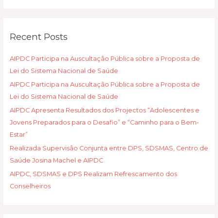
e
Monitoria
a
Liderada
r
pela
Recent Posts
c
Comunidade
implementado
h
AIPDC Participa na Auscultação Pública sobre a Proposta de
pela
f
Lei do Sistema Nacional de Saúde
AIPDC
o
e
AIPDC Participa na Auscultação Pública sobre a Proposta de
r
o
Lei do Sistema Nacional de Saúde
:
momento
AIPDC Apresenta Resultados dos Projectos “Adolescentes e
do
Jovens Preparados para o Desafio” e “Caminho para o Bem-
lanche
Estar”
após
Realizada Supervisão Conjunta entre DPS, SDSMAS, Centro de
a
cerimônia
Saúde Josina Machel e AIPDC
de
AIPDC, SDSMAS e DPS Realizam Refrescamento dos
encerramento
Conselheiros
do
projeto.