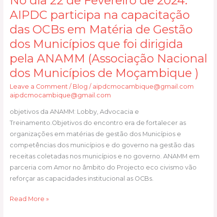
No dia 22 de Fevereiro de 2024:
22
de
AIPDC participa na capacitação
Fevereiro
das OCBs em Matéria de Gestão
de
dos Municípios que foi dirigida
2024:
pela ANAMM (Associação Nacional
AIPDC
participa
dos Municípios de Moçambique )
na
Leave a Comment
/
Blog
/
aipdcmocambique@gmail.com
capacitação
aipdcmocambique@gmail.com
das
OCBs
objetivos da ANAMM: Lobby, Advocacia e
em
Treinamento.Objetivos do encontro era de fortalecer as
Matéria
organizações em matérias de gestão dos Municípios e
de
competências dos municípios e do governo na gestão das
Gestão
receitas coletadas nos municípios e no governo. ANAMM em
dos
parceria com Amor no âmbito do Projecto eco civismo vão
Municípios
reforçar as capacidades institucional as OCBs.
que
Read More »
foi
dirigida